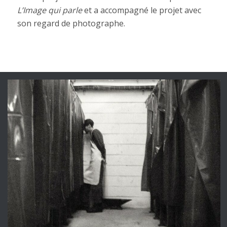
L’Image qui parle
et
a
accompagné le projet avec
son regard de photographe.