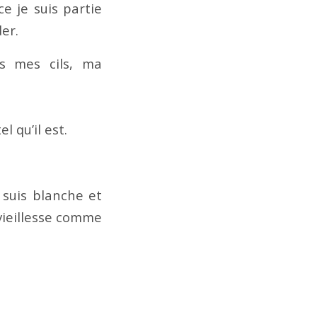
e je suis partie
er.
és mes cils, ma
 qu’il est.
 suis blanche et
 vieillesse comme