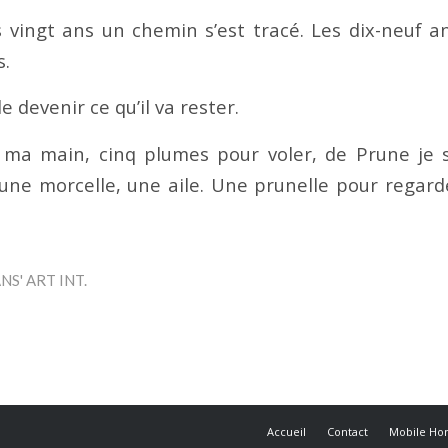
 vingt ans un chemin s’est tracé. Les dix-neuf an
s.
e devenir ce qu’il va rester.
r ma main, cinq plumes pour voler, de Prune je 
 une morcelle, une aile. Une prunelle pour regar
NS' ART INT.
Accueil
Contact
Mobile H