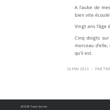
A l’aube de mes
bien vite écoulé
Vingt ans l’âge d
Cinq doigts su
morceau d’elle,
qu’il est.
/
16 MAI 2013
PAR
TRA
2016 © Trans' Art Int.