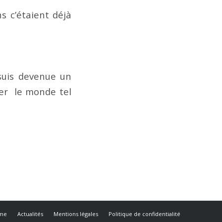
s c’étaient déjà
suis devenue un
der le monde tel
ome
Actualités
Mentions légales
Politique de confidentialité