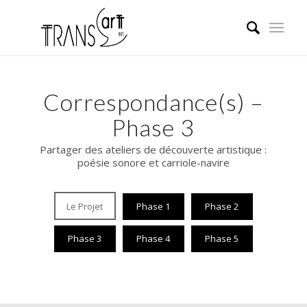
Correspondance(s) –
Phase 3
Partager des ateliers de découverte artistique :
poésie sonore et carriole-navire
Le Projet
Phase 1
Phase 2
Phase 3
Phase 4
Phase 5